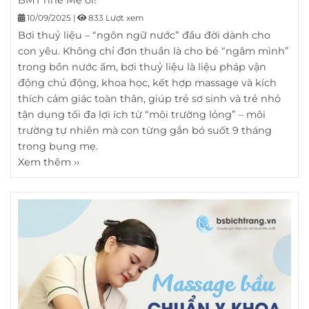
BMT nhé Mẹ ơi!
10/09/2025
|
833 Lượt xem
Bơi thuỷ liệu – “ngôn ngữ nước” đầu đời dành cho
con yêu. Không chỉ đơn thuần là cho bé “ngâm mình”
trong bồn nước ấm, bơi thuỷ liệu là liệu pháp vận
động chủ động, khoa học, kết hợp massage và kích
thích cảm giác toàn thân, giúp trẻ sơ sinh và trẻ nhỏ
tận dụng tối đa lợi ích từ “môi trường lỏng” – môi
trường tự nhiên mà con từng gắn bó suốt 9 tháng
trong bụng mẹ.
Xem thêm ››