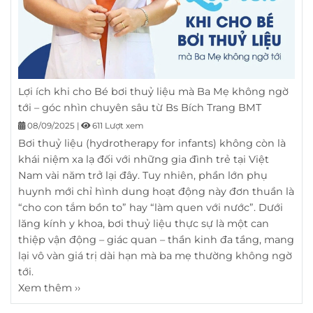
Lợi ích khi cho Bé bơi thuỷ liệu mà Ba Mẹ không ngờ
tới – góc nhìn chuyên sâu từ Bs Bích Trang BMT
08/09/2025
|
611 Lượt xem
Bơi thuỷ liệu (hydrotherapy for infants) không còn là
khái niệm xa lạ đối với những gia đình trẻ tại Việt
Nam vài năm trở lại đây. Tuy nhiên, phần lớn phụ
huynh mới chỉ hình dung hoạt động này đơn thuần là
“cho con tắm bồn to” hay “làm quen với nước”. Dưới
lăng kính y khoa, bơi thuỷ liệu thực sự là một can
thiệp vận động – giác quan – thần kinh đa tầng, mang
lại vô vàn giá trị dài hạn mà ba mẹ thường không ngờ
tới.
Xem thêm ››