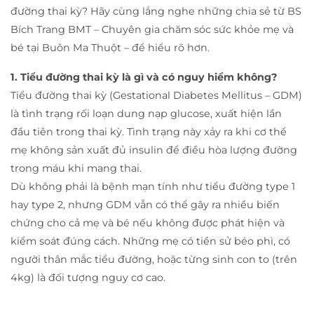
đường thai kỳ? Hãy cùng lắng nghe những chia sẻ từ BS
Bích Trang BMT – Chuyên gia chăm sóc sức khỏe mẹ và
bé tại Buôn Ma Thuột – để hiểu rõ hơn.
1. Tiểu đường thai kỳ là gì và có nguy hiểm không?
Tiểu đường thai kỳ (Gestational Diabetes Mellitus – GDM)
là tình trạng rối loạn dung nạp glucose, xuất hiện lần
đầu tiên trong thai kỳ. Tình trạng này xảy ra khi cơ thể
mẹ không sản xuất đủ insulin để điều hòa lượng đường
trong máu khi mang thai.
Dù không phải là bệnh mạn tính như tiểu đường type 1
hay type 2, nhưng GDM vẫn có thể gây ra nhiều biến
chứng cho cả mẹ và bé nếu không được phát hiện và
kiểm soát đúng cách. Những mẹ có tiền sử béo phì, có
người thân mắc tiểu đường, hoặc từng sinh con to (trên
4kg) là đối tượng nguy cơ cao.