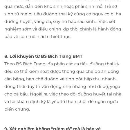
quá mức, dẫn đến khó sinh hoặc phải sinh mổ. Trẻ sơ
sinh từ mẹ bị tiểu đường thai kỳ cũng có nguy cơ bị hạ
đường huyết, vàng da, suy hô hấp sau sinh… Việc xét
nghiệm sớm và điều chỉnh kịp thời chính là hành động
bảo vệ con một cách thiết thực.
8. Lời khuyên từ BS Bích Trang BMT
Theo BS Bích Trang, đa phần các ca tiểu đường thai kỳ
đều có thể kiểm soát được thông qua chế độ ăn uống
cân bằng, hạn chế đường và tinh bột hấp thu nhanh,
đồng thời duy trì vận động nhẹ nhàng như đi bộ, yoga
cho bà bầu. Ngoài ra, việc theo dõi đường huyết tại nhà
và tái khám định kỳ là yếu tố then chốt để ngăn ngừa
biến chứng.
9. Xét nghiệm không “rườm rà” mà là bảo vệ