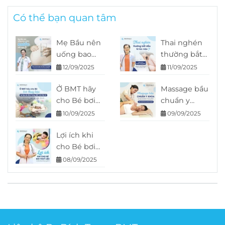
Có thể bạn quan tâm
Mẹ Bầu nên
Thai nghén
uống bao
thường bắt
nhiêu nước
đầu từ lúc
12/09/2025
11/09/2025
mỗi ngày?
nào
Ở BMT hãy
Massage bầu
cho Bé bơi
chuẩn y
thuỷ liệu tại
khoa tại Spa
10/09/2025
09/09/2025
Spa Bs Bích
Bs Bích
Trang BMT
Lợi ích khi
Trang BMT
nhé Mẹ ơi!
cho Bé bơi
cho thai kỳ
thuỷ liệu mà
khoẻ mạnh
08/09/2025
Ba Mẹ
không ngờ
tới – góc
nhìn chuyên
sâu từ Bs